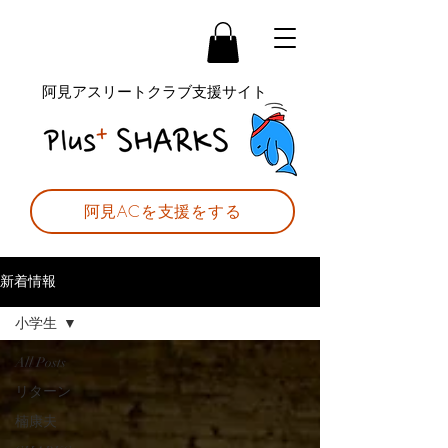
阿見アスリートクラブ支援サイト
阿見ACを支援をする
新着情報
小学生
All Posts
リターン
楠康夫