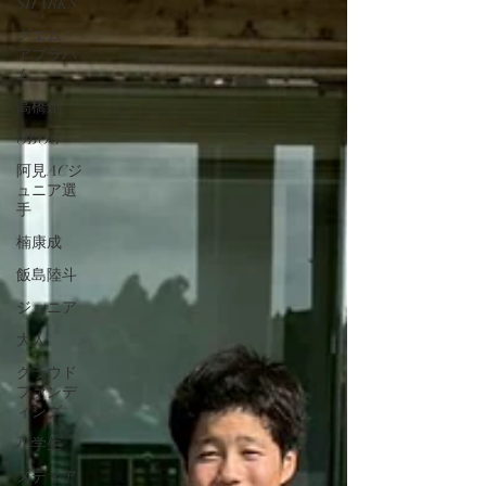
SHARKS
グエム・
アブラハ
ム
高橋創
OBOG
阿見ACジ
ュニア選
手
楠康成
飯島陸斗
ジュニア
大人
クラウド
ファンデ
ィング
小学生
メディア