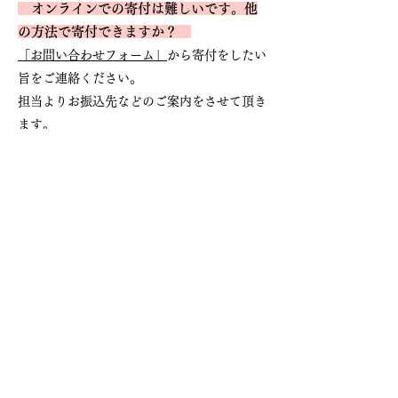
オンラインでの寄付は難しいです。他
の方法で寄付できますか
？
「お問い合わせフォーム」
から寄付をしたい
旨をご連絡ください。
​担当よりお振込先などのご案内をさせて頂き
ます。
​ご案内まで3～5営業日ほどい
ただく場合が
ございます。ご了承ください。
お支払い方法について
銀行振込（オフライン決済）
下記金融機関までお振込みください。
振り込み手数料は支援者様負担となります。
【常陽銀行】
支店名 阿見支店
店番 074
口座番号
1423923