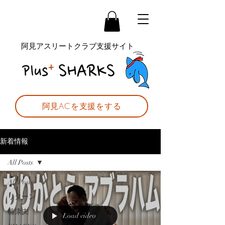
阿見アスリートクラブ支援サイト
阿見ACを支援をする
新着情報
All Posts
All Posts
リターン
楠康夫
Load video