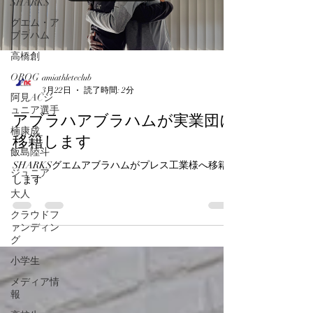
SHARKS
グエム・ア
ブラハム
高橋創
OBOG
amiathleteclub
3月22日
読了時間: 2分
阿見ACジ
ュニア選手
アブラハアブラハムが実業団に
楠康成
移籍します
飯島陸斗
SHARKSグエムアブラハムがプレス工業様へ移籍
ジュニア
します
大人
クラウドフ
ァンディン
グ
小学生
メディア情
報