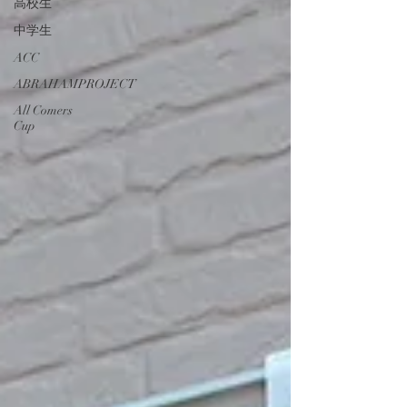
高校生
中学生
ACC
ABRAHAMPROJECT
All Comers
Cup