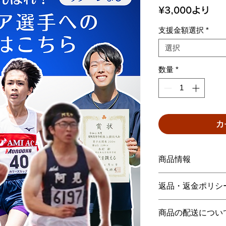
セ
¥3,000
より
ー
支援金額選択
*
ル
価
選択
格
数量
*
カ
商品情報
この商品はリター
返品・返金ポリシ
援金のすべてを活
す。
基本的に、支援後
商品の配送につい
おります。