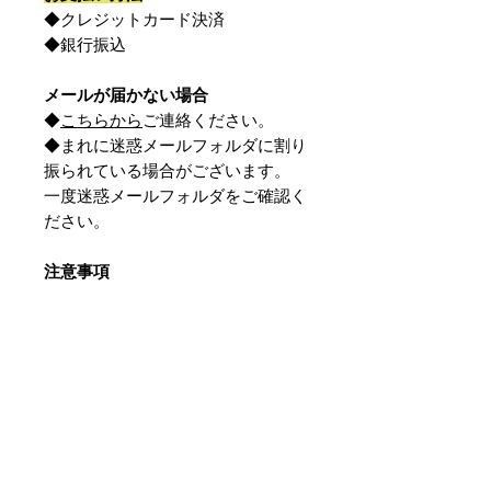
◆クレジットカード決済
◆銀行振込
メールが届かない場合
◆
こちらから
ご連絡ください。
◆まれに迷惑メールフォルダに割り
振られている場合がございます。
一度迷惑メールフォルダをご確認く
ださい。
注意事項
◆ご支援は、寄付控除になりません
のでご注意ください。
◆支援時に「コメント」としていた
だいたメッセージは、本プロジェク
トの支援獲得のPRのために利用さ
せていただく場合があります。
◆リターン品のデザインについては
イメージ図であり、サイズやカラー