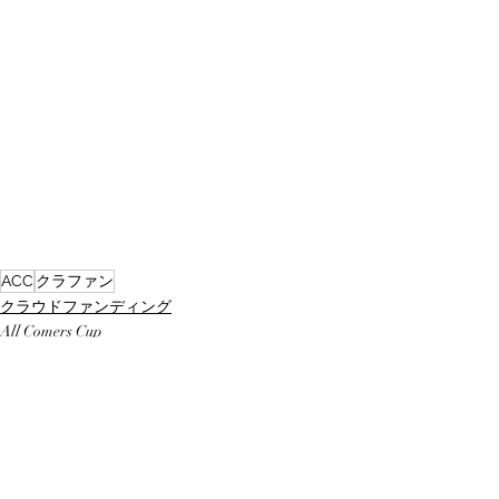
ACC
クラファン
クラウドファンディング
All Comers Cup
楠康夫