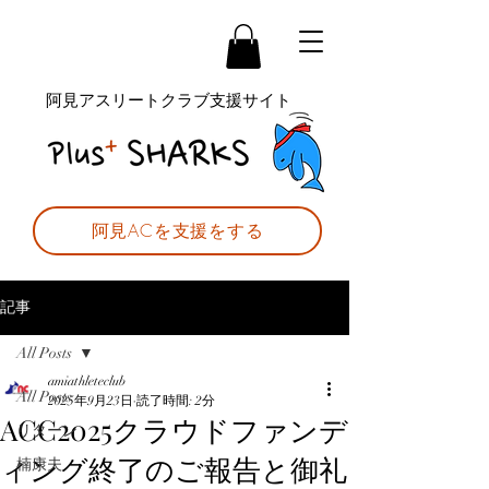
阿見アスリートクラブ支援サイト
阿見ACを支援をする
記事
All Posts
amiathleteclub
All Posts
2025年9月23日
読了時間: 2分
ACC2025クラウドファンデ
リターン
ィング終了のご報告と御礼
楠康夫