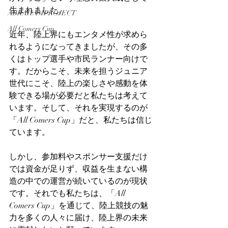
生まれました。
ABRAHAMPROJECT
All Comers Cup
近年、陸上界にもエンタメ性が求めら
れるようになってきましたが、その多
くはトップ選手や市民ランナー向けで
す。だからこそ、未来を担うジュニア
世代にこそ、陸上の楽しさや感動を体
験できる場が必要だと私たちは考えて
います。そして、それを実現するのが
「All Comers Cup」だと、私たちは信じ
ています。
しかし、参加料やスポンサー支援だけ
では資金が足りず、収益を生まない構
造の中での運営が続いているのが現状
です。それでも私たちは、「All 
Comers Cup」を通じて、陸上競技の魅
力を多くの人々に届け、陸上界の未来