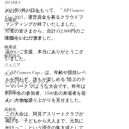
SHARKS
2025年9月21日をもって、「All Comers 
グエム・アブラハム
Cup 2025」運営資金を募るクラウドフ
高橋創
ァンディングが終了いたしました。
OBOG
92名の皆さまから、合計432,000円のご
支援をいただきました。
阿見ACジュニア選手
楠康成
温かいご支援、本当にありがとうござ
飯島陸斗
いました。
ジュニア
「All Comers Cup」は、年齢や競技レベ
大人
ルを問わず、誰もが楽しめる“陸上のテ
クラウドファンディング
ーマパーク”のような大会です。昨年は
小学生
約600名の参加者、1500名の来場者を迎
え、大きな盛り上がりを見せました。
メディア情報
高校生
この大会は、阿見アスリートクラブが
中学生
掲げる「子どもから大人まで、元気に
ACC
かけっこ」という理念の集大成として