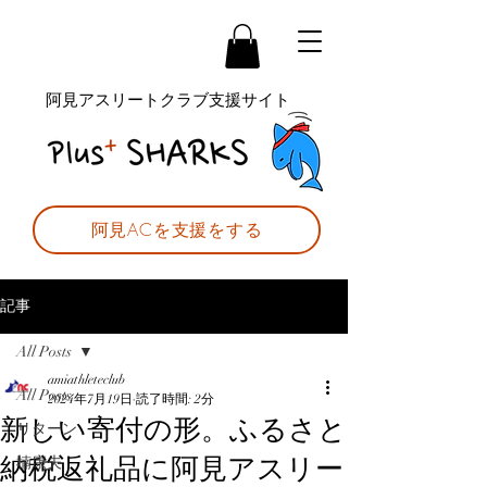
阿見アスリートクラブ支援サイト
阿見ACを支援をする
記事
All Posts
amiathleteclub
All Posts
2024年7月19日
読了時間: 2分
新しい寄付の形。ふるさと
リターン
納税返礼品に阿見アスリー
楠康夫