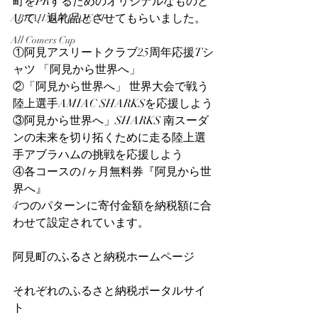
町をPRするためのオリジナルなものと
して、返礼品とさせてもらいました。
ABRAHAMPROJECT
All Comers Cup
①阿見アスリートクラブ25周年応援Tシ
ャツ 「阿見から世界へ」
②「阿見から世界へ」 世界大会で戦う
陸上選手AMIAC SHARKSを応援しよう
③阿見から世界へ」SHARKS 南スーダ
ンの未来を切り拓くために走る陸上選
手アブラハムの挑戦を応援しよう
④各コースの1ヶ月無料券『阿見から世
界へ』
​4つのパターンに寄付金額を納税額に合
わせて設定されています。
阿見町のふるさと納税ホームページ
それぞれのふるさと納税ポータルサイ
ト