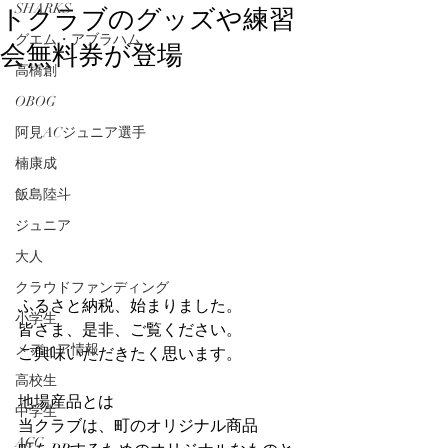
トクラブのグッズや練習
SHARKS
グエム・アブラハム
会無料券が登場
高橋創
OBOG
阿見ACジュニア選手
楠康成
飯島陸斗
ジュニア
大人
クラウドファンディング
ふるさと納税、始まりました。
小学生
皆さま、是非、ご覧ください。
メディア情報
ご興味いただきたく思います。
高校生
地場産品とは
中学生
当クラブは、町のオリジナル商品
ACC