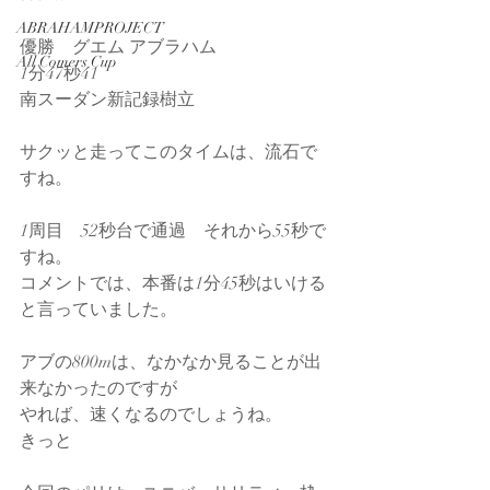
ABRAHAMPROJECT
優勝　グエム アブラハム
All Comers Cup
1分47秒41　
南スーダン新記録樹立
サクッと走ってこのタイムは、流石で
すね。
1周目　52秒台で通過　それから55秒で
すね。
コメントでは、本番は1分45秒はいける
と言っていました。
アブの800mは、なかなか見ることが出
来なかったのですが
やれば、速くなるのでしょうね。
きっと