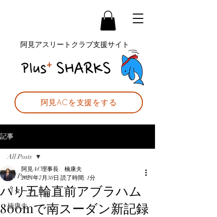
阿見アスリートクラブ支援サイト
阿見ACを支援をする
記事
All Posts
阿見AC理事長 楠康夫
All Posts
2024年7月30日
読了時間: 1分
パリ五輪直前アブラハム
リターン
800mで南スーダン新記録
楠康夫