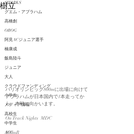
樹立
SHARKS
グエム・アブラハム
高橋創
OBOG
阿見ACジュニア選手
楠康成
飯島陸斗
ジュニア
大人
クラウドファンディング
パリオリンピック800mに出場に向けて
小学生
アブラハムが日本国内で1本走ってか
ら、本戦に向かいます。
メディア情報
高校生
On Track Nights  MDC　
中学生
800mB
ACC