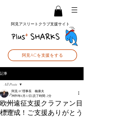
阿見アスリートクラブ支援サイト
阿見ACを支援をする
記事
All Posts
阿見AC理事長 楠康夫
All Posts
2024年6月11日
読了時間: 2分
欧州遠征支援クラファン目
リターン
標達成！ご支援ありがとう
楠康夫