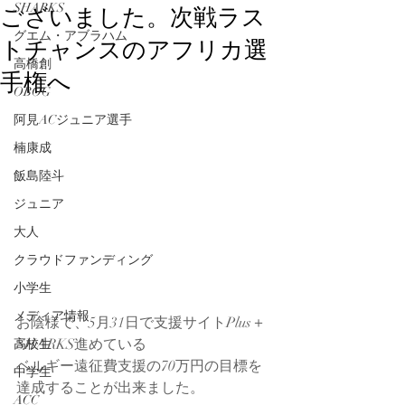
ございました。次戦ラス
SHARKS
グエム・アブラハム
トチャンスのアフリカ選
高橋創
手権へ
OBOG
阿見ACジュニア選手
楠康成
飯島陸斗
ジュニア
大人
クラウドファンディング
小学生
メディア情報
お陰様で、5月31日で支援サイトPlus＋
SHARKS進めている
高校生
ベルギー遠征費支援の70万円の目標を
中学生
達成することが出来ました。
ACC