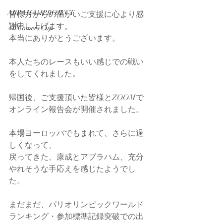
ABRAHAMPROJECT
皆様方からの温かいご支援に心より感
謝申し上げます。
All Comers Cup
本当にありがとうございます。
本人たちのレースもいい感じでの戦い
をしてくれました。
帰国後、ご支援頂いた皆様とZOOMで
オンライン報告会が開催されました。
本場ヨーロッパでもまれて、さらに逞
しくなって、
戻ってきた、康成とアブラハム、充分
やれそうな手応えを感じたようでし
た。
まだまだ、パリオリンピックワールド
ランキング・参加標準記録突破での出