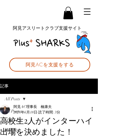
阿見アスリートクラブ支援サイト
阿見ACを支援をする
記事
All Posts
阿見AC理事長 楠康夫
All Posts
2024年6月18日
読了時間: 3分
高校生2人がインターハイ
リターン
出場を決めました！
楠康夫