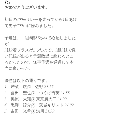
た。
おめでとうございます。
初日の400mリレーを走ってから1日あけ
て男子200ｍに臨みました。
予選は、１組4着21秒84で心配しました
が
3組2着プラス2だったので、2組3組で良
い記録が出ると予選敗退に終わるとこ
ろだったので、無事予選を通過して本
当に良かった。
決勝は以下の通りです。
1　若菜　敬(3)　佐野 21.77
2　會田　聖也(3)　つくば秀英 21.88
3　奥原　大翔(3) 東京農大二 21.90
4　黒澤　諒介(2)　茨城キリスト 21.92
5　吉田　光希(3) 渋川 21.99