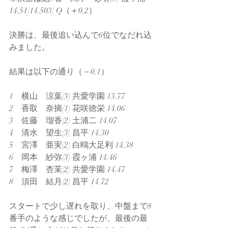
14.51[14.503] Q（＋0.2）
決勝は、最後追い込んで6位でなだれ込
みました。
結果は以下の通り（－0.1）
1　横山　涼葉(3) 共愛学園 13.77
2　香取　奈摘(1) 花咲徳栄 14.06
3　佐藤　瑠香(2) 土浦二 14.07
4　清水　望生(3) 昌平 14.30
5　宮澤　亜実(2) 白鴎大足利 14.38
6　岡本　紗弥(3) 霞ヶ浦 14.46
7　梅澤　杏茉(2) 共愛学園 14.47
8　須田　結月(2) 昌平 14.72
スタートで少し遅れを取り、中盤まで8
番手のような感じでしたが、最後の最