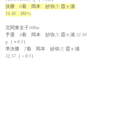
決勝　6着　岡本　紗弥(3) 霞ヶ浦 
14.46　IHへ
北関東女子100m
予選　4着　岡本　紗弥(3) 霞ヶ浦 12.58 
q（＋0.5）
準決勝　7着　岡本　紗弥(3) 霞ヶ浦 
12.57（－0.5）