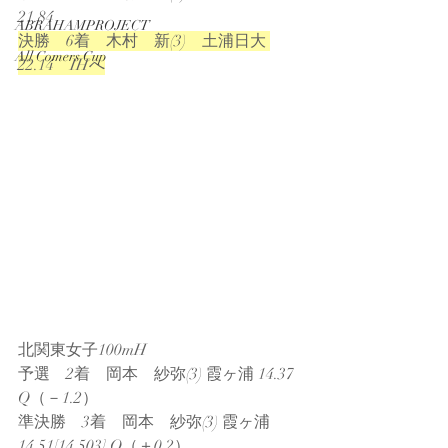
21.84
ABRAHAMPROJECT
決勝　6着　木村　新(3)　土浦日大 
All Comers Cup
22.14　IHへ
北関東女子100mH
予選　2着　岡本　紗弥(3) 霞ヶ浦 14.37 
Q（－1.2）
準決勝　3着　岡本　紗弥(3) 霞ヶ浦 
14.51[14.503] Q（＋0.2）