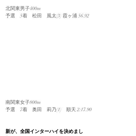
北関東男子400m
予選　5着　松田　風太(3) 霞ヶ浦 56.92
南関東女子800m
予選　7着　奥田　莉乃(1)　順天 2:17.90
新が、全国インターハイを決めまし