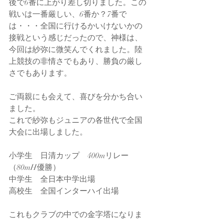
後で6番に上がり差し切りました。この
戦いは一番厳しい、6番か？7番で
は・・・全国に行けるかいけないかの
接戦という感じだったので、神様は、
今回は紗弥に微笑んでくれました。陸
上競技の非情さでもあり、勝負の厳し
さでもあります。
ご両親にも会えて、喜びを分かち合い
ました。
これで紗弥もジュニアの各世代で全国
大会に出場しました。
小学生　日清カップ　400mリレー
（80mH優勝）
中学生　全日本中学出場
高校生　全国インターハイ出場
これもクラブの中での金字塔になりま