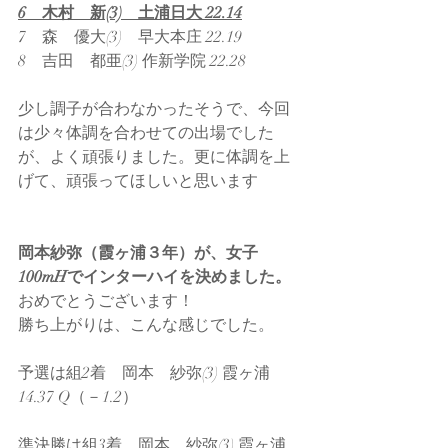
6　木村　新(3)　土浦日大 22.14
7　森　優大(3)　早大本庄 22.19
8　吉田　都亜(3) 作新学院 22.28
少し調子が合わなかったそうで、今回
は少々体調を合わせての出場でした
が、よく頑張りました。更に体調を上
げて、頑張ってほしいと思います
岡本紗弥（霞ヶ浦３年）が、女子
100mHでインターハイを決めました。
おめでとうございます！
勝ち上がりは、こんな感じでした。
予選は組2着　岡本　紗弥(3) 霞ヶ浦 
14.37 Q（－1.2）
準決勝は組3着　岡本　紗弥(3) 霞ヶ浦 