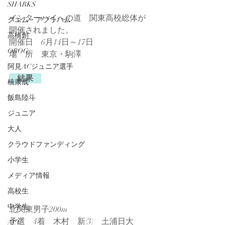
SHARKS
インターハイへの道　関東高校総体が
グエム・アブラハム
開催されました。
高橋創
開催日　6月14日～17日　
OBOG
場　所　東京・駒澤
阿見ACジュニア選手
　結果　
楠康成
飯島陸斗
ジュニア
大人
クラウドファンディング
小学生
メディア情報
高校生
中学生
北関東男子200m
予選　4着　木村　新(3)　土浦日大 
ACC