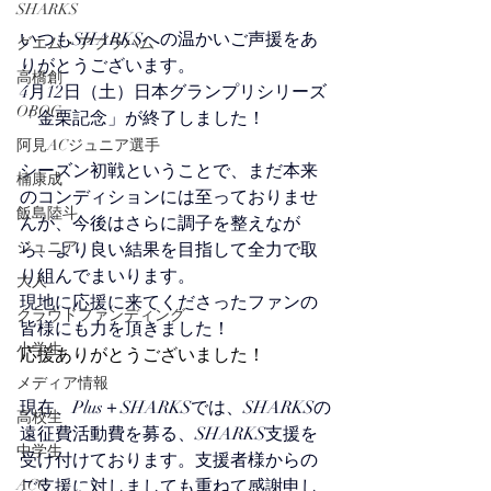
SHARKS
いつもSHARKSへの温かいご声援をあ
グエム・アブラハム
りがとうございます。
高橋創
4月12日（土）日本グランプリシリーズ
OBOG
「金栗記念」が終了しました！
阿見ACジュニア選手
シーズン初戦ということで、まだ本来
楠康成
のコンディションには至っておりませ
飯島陸斗
んが、今後はさらに調子を整えなが
ジュニア
ら、より良い結果を目指して全力で取
り組んでまいります。
大人
現地に応援に来てくださったファンの
クラウドファンディング
皆様にも力を頂きました！
小学生
応援ありがとうございました！
メディア情報
現在、Plus＋SHARKSでは、SHARKSの
高校生
遠征費活動費を募る、SHARKS支援を
中学生
受け付けております。支援者様からの
ACC
ご支援に対しましても重ねて感謝申し