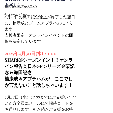
上げます。
ABRAHAMPROJECT
All Comers Cup
4月29日の織田記念陸上が終了した翌日
に、楠康成とグエムアブラハムにより
ます
支援者限定　オンラインイベントの開
催も決定しています！！
2025年4月30日(水) 20:00
​SHARKSシーズンイン！！オンラ
イン報告会日本GPシリーズ金栗記
念＆織田記念
楠康成＆アブラハムが、ここでし
か言えないこと話しちゃいます！
4月30日（水）13:00までにご支援いただ
いた方全員にメールにて招待コードを
お送りします！引き続きご支援をお待