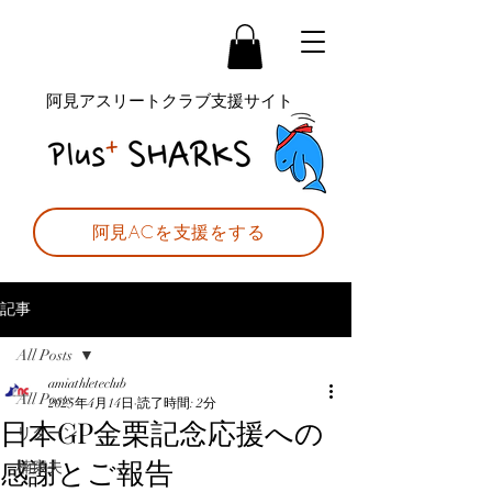
阿見アスリートクラブ支援サイト
阿見ACを支援をする
記事
All Posts
amiathleteclub
All Posts
2025年4月14日
読了時間: 2分
日本GP金栗記念応援への
リターン
感謝とご報告
楠康夫