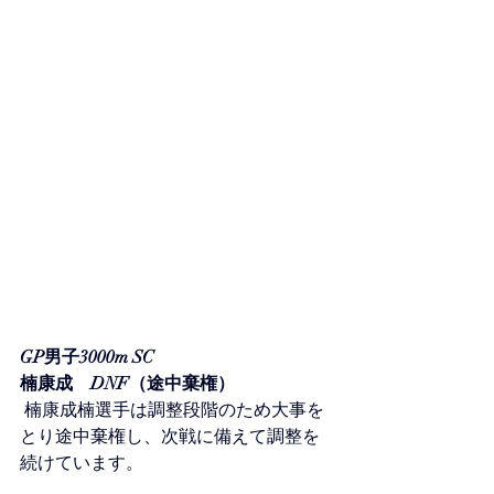
GP男子3000m SC　
楠康成　DNF（途中棄権）
 楠康成楠選手は調整段階のため大事を
とり途中棄権し、次戦に備えて調整を
続けています。