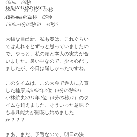
400m　66秒
ABRAHAMPROJECT
800m　2分13秒　67秒
1200ｍ3分18秒　65秒
All Comers Cup
1500m4分02秒50　44秒5
大幅な自己新、私も奏は、これぐらい
では走れるとずっと思っていましたの
で、やっと、私の頭と本人の実力が合
いました。暑い中なので、少々心配し
ましたが、今日は逞しかったですね。
このタイムは、この大会で過去に入賞
した楠康成2008年2位（4分05秒89）、
小林航央2011年1位（4分03秒37）のタ
イムを超えました。そういった意味で
も非凡能力が開花し始めました
か？？？
まあ、まだ、予選なので、明日の決