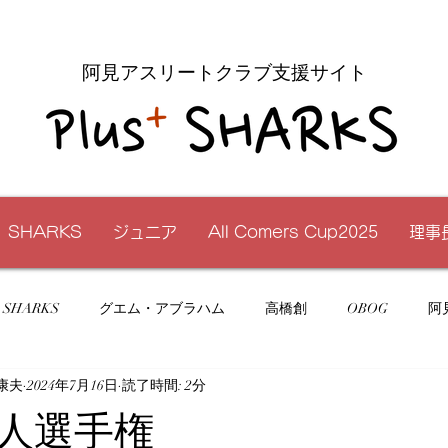
阿見アスリートクラブ支援サイト
SHARKS
ジュニア
All Comers Cup2025
理事
SHARKS
グエム・アブラハム
高橋創
OBOG
阿
康夫
2024年7月16日
読了時間: 2分
クラウドファンディング
小学生
メディア情報
高
人選手権