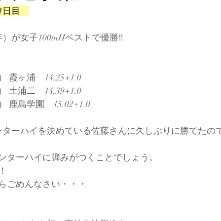
1日目　
ers Cup
）が女子100mHベストで優勝‼
霞ヶ浦　14.25+1.0
土浦二　14.39+1.0
鹿島学園　15.02+1.0
ンターハイを決めている佐藤さんに久しぶりに勝てたの
ンターハイに弾みがつくことでしょう。
！
らごめんなさい・・・