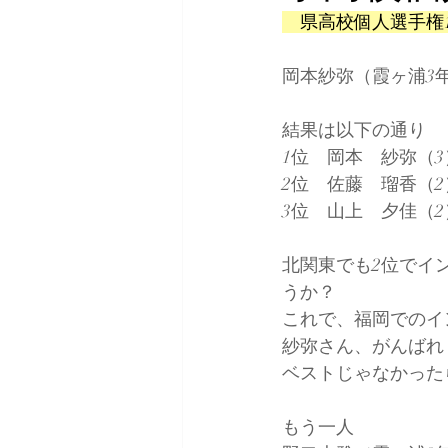
　県高校個人選手権
ABRAHAMPROJECT
All Com
岡本紗弥（霞ヶ浦3年
結果は以下の通り
1位　岡本　紗弥（3） 
2位　佐藤　瑠香（2） 
3位　山上　夕佳（2） 
北関東でも2位でイ
うか？
これで、福岡でのイ
紗弥さん、がんばれ
ベストじゃなかった
もう一人