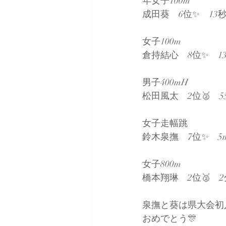
年女子100m
成田葵　6位✨　13秒
女子100m
倉持結心　8位✨　13
男子400mH
松田風太　2位🥈　55
女子走幅跳
鈴木泉撫　7位✨　5m
女子800m
橋本翔琳　2位🥈　2分
泉撫と葵は県大会初
おめでとう🎊