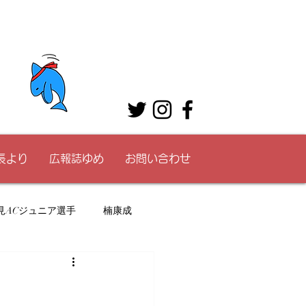
長より
広報誌ゆめ
お問い合わせ
見ACジュニア選手
楠康成
校生
中学生
ACC