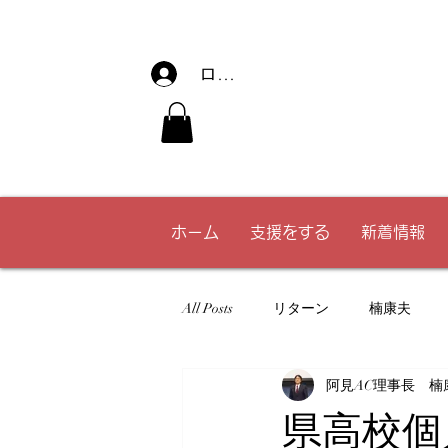
ログイン
ホーム
支援をする
新着情報
All Posts
リターン
楠康夫
阿見AC理事長 楠
飯島陸斗
ジュニア
大人
県高校個