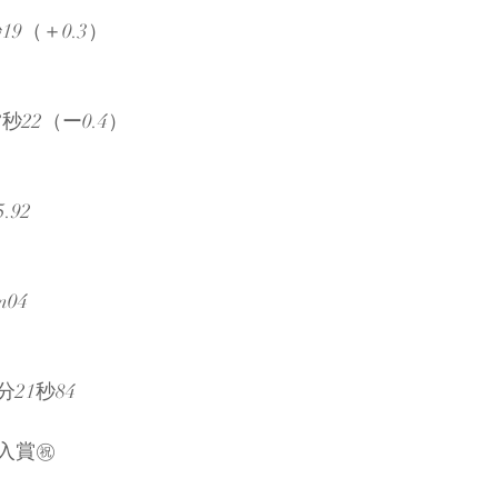
19（＋0.3）
秒22（ー0.4）
.92
04
21秒84
入賞㊗️