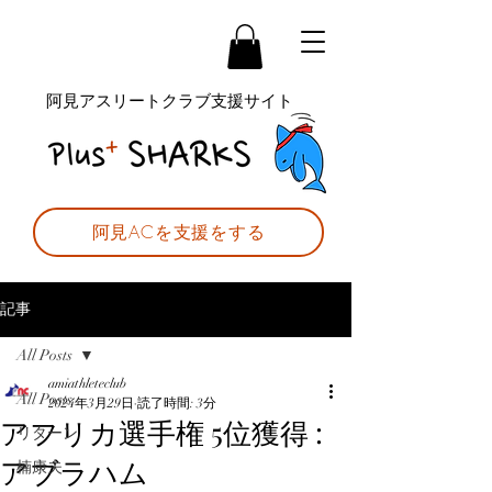
阿見アスリートクラブ支援サイト
阿見ACを支援をする
記事
All Posts
amiathleteclub
All Posts
2024年3月29日
読了時間: 3分
アフリカ選手権 5位獲得 :
リターン
アブラハム
楠康夫