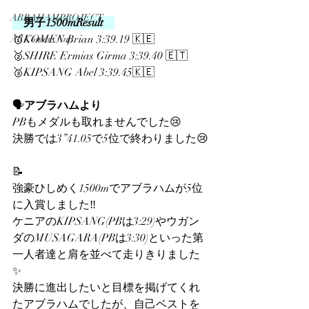
ABRAHAMPROJECT
　男子1500mResult　
🥇KOMEN Brian 3:39.19 🇰🇪
All Comers Cup
🥈SHIRE Ermias Girma 3:39.40 🇪🇹
🥉KIPSANG Abel 3:39.45🇰🇪
🗣️
アブラハムより
PBもメダルも取れませんでした😢 
決勝では3”41.05で5位で終わりました😢
📝
強豪ひしめく1500mでアブラハムが5位
に入賞しました‼️
ケニアのKIPSANG(PBは3:29)やウガン
ダのMUSAGARA(PBは3:30)といった第
一人者達と肩を並べて走りきりました
✨
決勝に進出したいと目標を掲げてくれ
たアブラハムでしたが、自己ベストを