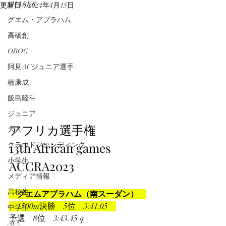
SHARKS
更新日：
2024年4月15日
グエム・アブラハム
高橋創
OBOG
阿見ACジュニア選手
楠康成
飯島陸斗
ジュニア
アフリカ選手権
大人
13th African games  
クラウドファンディング
小学生
ACCRA2023
メディア情報
高校生
　グエムアブラハム（南スーダン）　
　1500m決勝　5位　3:41.05　
中学生
予選　8位　3:43.45 q
ACC