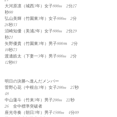
大河原凛（城西3年）女子800m　2分27
秒00
弘山美輝（竹園東3年）女子800m　2分
26秒33
沼崎知優（美浦2年）女子800m　2分29
秒21
矢野優貴（竹園東3年）男子800ｍ　2分
10秒73
渡邊皓太（下妻一3年）男子800m　2分
12秒03
明日の決勝へ進んだメンバー
菅野心花（中根台3年）女子200m　27秒
48
中山蓮斗（竹来3年）男子200m　22秒
26　全中標準突破者
座光寺奏（朝日3年）男子1500m　4分09