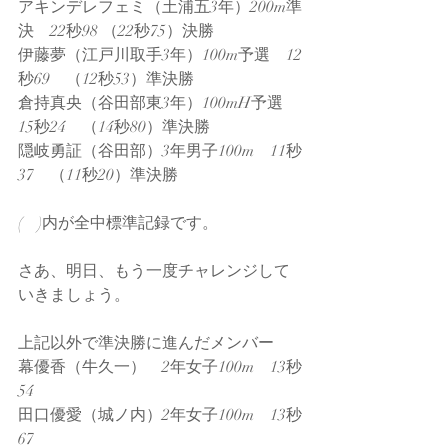
アキンデレフェミ（土浦五3年）200m準
決　22秒98 （22秒75）決勝
伊藤夢（江戸川取手3年）100m予選　12
秒69　（12秒53）準決勝
倉持真央（谷田部東3年）100mH予選　
15秒24　（14秒80）準決勝
隠岐勇証（谷田部）3年男子100m　11秒
37　（11秒20）準決勝
(　)内が全中標準記録です。
さあ、明日、もう一度チャレンジして
いきましょう。
上記以外で準決勝に進んだメンバー
幕優香（牛久一）　2年女子100m　13秒
54
田口優愛（城ノ内）2年女子100m　13秒
67