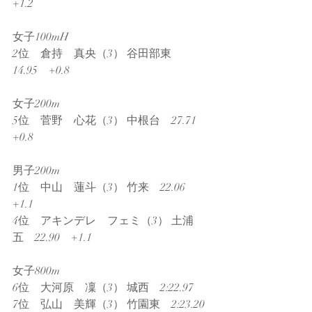
+1.2
女子100mH
2位　倉持　真央（3） 谷田部東　
14.95　+0.8
女子200m
5位　菅野　心花（3） 中根台　27.71　
+0.8
男子200m
1位　中山　蓮斗（3） 竹来　22.06　
+1.1
4位　アキンデレ　フェミ（3） 土浦
五　22.90　+1.1
女子800m
6位　大河原　凜（3） 城西　2:22.97
7位　弘山　美輝（3） 竹園東　2:23.20