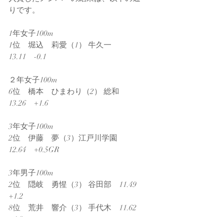
りです。
1年女子100m　
1位　堀込　莉愛（1） 牛久一　
13.11　-0.1
２年女子100m　
6位　橋本　ひまわり（2） 総和　
13.26　+1.6
3年女子100m
2位　伊藤　夢（3）江戸川学園　
12.64　+0.5GR
3年男子100m
2位　隠岐　勇惺（3） 谷田部　11.49　
+1.2
8位　荒井　響介（3） 手代木　11.62　