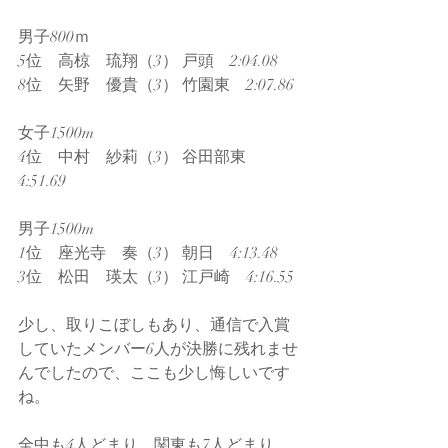
男子800ｍ
5位　高椋　琉翔（3） 戸頭　2:04.08
8位　矢野　優貴（3） 竹園東　2:07.86
女子1500m
4位　中村　紗莉（3） 谷田部東　
4:51.69
男子1500m
1位　座光寺　奏（3） 朝日　4:13.48
3位　松田　瑛太（3） 江戸崎　4:16.55
少し、取りこぼしもあり、通信で入賞
していたメンバー6人が決勝に残れませ
んでしたので、ここも少し悔しいです
ね。
全中も4人どまり、関東も7人どまり、