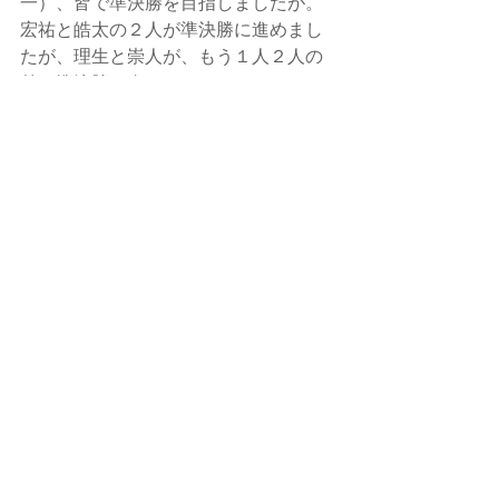
一）、皆で準決勝を目指しましたが。
宏祐と皓太の２人が準決勝に進めまし
たが、理生と崇人が、もう１人２人の
差で準決勝に進めませんでした。これ
は、県大会の結果としては悔しいです
ね。冬季練習の頃は、体調的にもあま
り良くない時期もありましたので、こ
れは県大会出場が出来ないんじゃない
かと？心配した時期もありましたが、4
月5月と順調に回復して、４人が800mで
立派に県大会に出場できました。
その日々の皆の葛藤を見ていましたの
で、私としては、とても嬉しく思って
おります。
短距離陣では