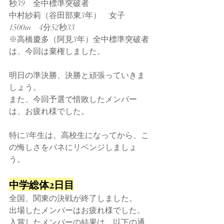
秒39　全中標準突破者
中村紗莉（谷田部東3年）　女子
1500m　4分52秒33
※高橋慶多（阿見3年）全中標準突破者
は、今回は棄権しました。
明日の準決勝、決勝と頑張っていきま
しょう。
また、今回予選で惜敗したメンバー
は、お疲れ様でした。
特に3年生は、高校生になってから、こ
の悔しさをバネにリベンジしましょ
う。
中学総体2日目
全国、関東の決戦が終了しました。
出場したメンバーはお疲れ様でした。
入賞したメンバーの結果は、以下の通