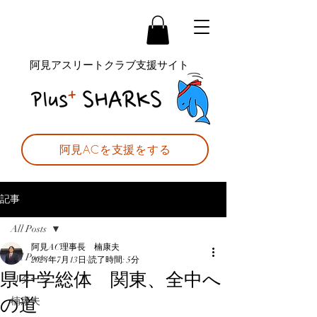
阿見アスリートクラブ支援サイト
阿見ACを支援をする
記事
All Posts
阿見AC理事長 楠康夫
All Posts
2024年7月13日
読了時間: 5分
県中学総体 関東、全中へ
リターン
の道
楠康夫