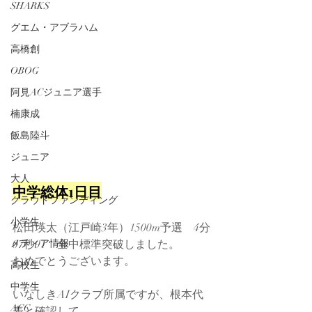
SHARKS
グエム・アブラハム
高橋創
OBOG
阿見ACジュニア選手
楠康成
飯島陸斗
ジュニア
大人
中学総体1
日目
クラウドファンディング
小学生
松田瑛太（江戸崎3年）1500m予選　4分
メディア情報
07秒91　全中標準突破しました。
おめでとうございます。
高校生
中学生
いなしきAIクラブ所属ですが、根本代
ACC
表と確認して