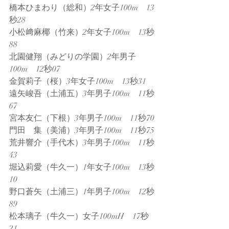
橋本ひまわり（総和）2年女子100m　13
秒28
小松﨑麻椰（竹来）2年女子100m　13秒
88
北園健翔（みどりの学園）2年男子
100m　12秒07
金賀莉子（桜）3年女子100m　13秒31
遠矢峻吾（土浦五）3年男子100m　11秒
67
宮本友仁（下根）3年男子100m　11秒70
門田　集（美浦）3年男子100m　11秒75
荒井響介（手代木）3年男子100m　11秒
43
堀込莉愛（牛久一）1年女子100m　13秒
10
野口蒼矢（土浦三）1年男子100m　12秒
89
松本璃子（牛久一）女子100mH　17秒
21