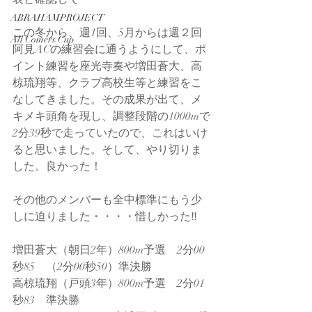
ABRAHAMPROJECT
この冬から、週1回、5月からは週２回
All Comers Cup
阿見ACの練習会に通うようにして、ポ
イント練習を座光寺奏や増田蒼大、高
椋琉翔等、クラブ高校生等と練習をこ
なしてきました。その成果が出て、メ
キメキ頭角を現し、調整段階の1000mで
2分39秒で走っていたので、これはいけ
ると思いました。そして、やり切りま
した。良かった！
その他のメンバーも全中標準にもう少
しに迫りました・・・・惜しかった‼
増田蒼大（朝日2年）800m予選　2分00
秒85　（2分00秒50）準決勝
高椋琉翔（戸頭3年）800m予選　2分01
秒83　準決勝