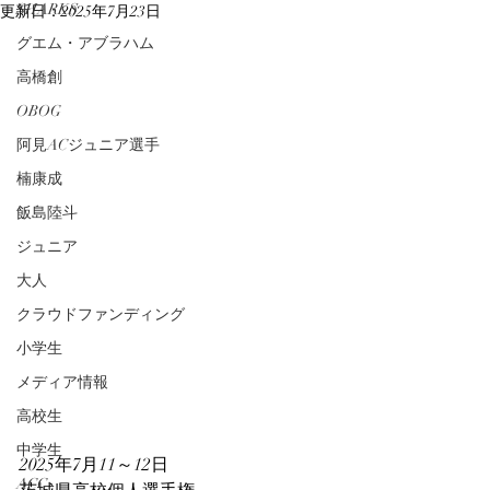
SHARKS
更新日：
2025年7月23日
グエム・アブラハム
高橋創
OBOG
阿見ACジュニア選手
楠康成
飯島陸斗
ジュニア
大人
クラウドファンディング
小学生
メディア情報
高校生
中学生
2025年7月11～12日
ACC