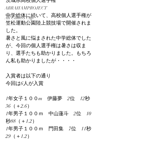
茨城県高校個人選手権
ABRAHAMPROJECT
中学総体に続いて、高校個人選手権が
All Comers Cup
笠松運動公園陸上競技場で開催されま
した。
暑さと風に悩まされた中学総体でした
が、今回の個人選手権は暑さは収ま
り、選手たちも助かりました。もちろ
ん私も助かりましたが・・・・
入賞者は以下の通り
今回は6人が入賞
1年女子１００m　伊藤夢　2位　12秒
36（＋2.6）
1年男子１００ｍ　中山蓮斗　2位　10
秒88（＋1.2）
1年男子１００ｍ　門田集　7位　11秒
29（＋1.2）