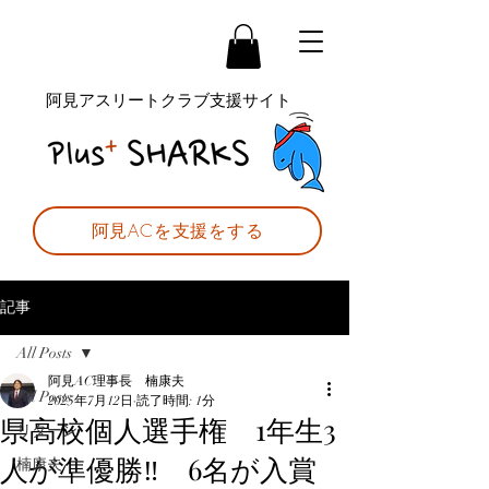
阿見アスリートクラブ支援サイト
阿見ACを支援をする
記事
All Posts
阿見AC理事長 楠康夫
All Posts
2025年7月12日
読了時間: 1分
県高校個人選手権 1年生3
リターン
人が準優勝‼ 6名が入賞
楠康夫