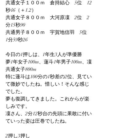
共通女子１００ｍ　倉持結心　5位　12
秒46（＋1.2）
共通女子８００ｍ　大河原凜　2位　2
分15秒90
共通男子８００ｍ　宇賀地信羽　5位　
1分59秒26
今日の1押しは、1年生3人が準優勝
夢1年女子100m、蓮斗1年男子100m、凜
共通女子800m
特に蓮斗は100分の1秒差の2位、見てい
て微妙でしたね。惜しい！そんな感じ
でした。
夢も復調してきました。これからが楽
しみです。
凜さん、2分12秒台の先頭に果敢に付い
ていった姿は圧巻でしたね。
2押し3押し