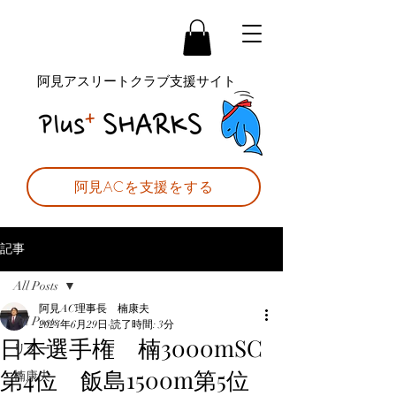
阿見アスリートクラブ支援サイト
阿見ACを支援をする
記事
All Posts
阿見AC理事長 楠康夫
All Posts
2024年6月29日
読了時間: 3分
日本選手権 楠3000mSC
リターン
第4位 飯島1500m第5位
楠康夫