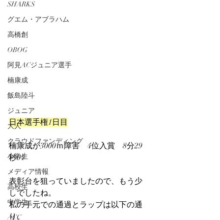
SHARKS
グエム・アブラハム
高橋創
OBOG
阿見ACジュニア選手
楠康成
飯島陸斗
ジュニア
日本選手権1日目
大人
クラウドファンディング
楠康成が3000ｍ障害　4位入賞　8分29
小学生
秒04
メディア情報
表彰台を狙っていましたので、もう少
高校生
しでしたね。
中学生
私の手元での通過とラップは以下の通
り。
ACC