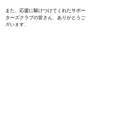
また、応援に駆けつけてくれたサポー
ターズクラブの皆さん、ありがとうご
ざいます。
OBのゆうすけ君もありがとう。
悔しさも残る日本選手権ですが、本当
によく頑張ったと思います。
感動をありがとうございます。
阿見AC支援サイト　Plus＋SHARKSで
はSHARKSの遠征費へのご支援を募集
しています。
引き続きご協力をお願いいたします。
御支援はこちら
から