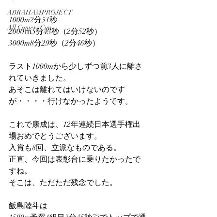
ABRAHAMPROJECT
1000m2分51秒
All Comers Cup
2000ｍ5分43秒（2分52秒）
3000m8分29秒（2分46秒）
ラスト1000mから少しずつ前3人に離さ
れていきました。
あそこは離れてはいけないのです
が・・・・行けなかったようです。
これで康成は、12年連続日本選手権出
場おめでとうございます。
入賞も8回、立派なものである。
正直、今回は表彰台に乗りたかったで
すね。
そこは、ただただ残念でした。
飯島陸斗は